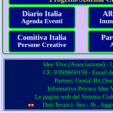
Diario Italia
Alb
Agenda Eventi
Imma
Comitiva Italia
Par
Persone Creative
Idee Vive (Associazione) - 
CF: 97809650159 - Email del
Partner:
Genial Bit
(
Soc
Informativa Privacy Idee 
Le pagine web del Sistema Ciak
Dati Tecnici: Sez.: 3b
, Agg